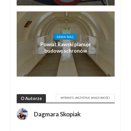
RAWA MAZ.
Powiat Rawski planuje
budowę schronów
WYŚWIETL WSZYSTKIE WIADOMOŚCI
O Autorze
Dagmara Skopiak