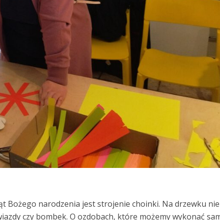
 Bożego narodzenia jest strojenie choinki. Na drzewku nie
wiazdy czy bombek. O ozdobach, które możemy wykonać sam