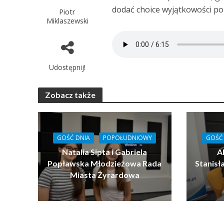
dodać choice wyjątkowości po
Piotr
Miklaszewski
Udostępnij!
Zobacz także
GOŚĆ DNIA
POPOŁUDNIOWY
GOŚĆ
Natalia Sipta i Gabriela
Al
Popławska Młodzieżowa Rada
Stanis
Miasta Żyrardowa