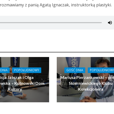
rozmawiamy z panią Agatą Ignaczak, instruktorką plastyki.
 DNIA
POPOŁUDNIOWY
GOŚĆ DNIA
POPOŁUDNIOW
icja Jatczak i Olga
Mariusz Pierzankowski – pr
ławska – Kutnowski Dom
Skierniewickiego Klubu
Kultury
Kolekcjonera