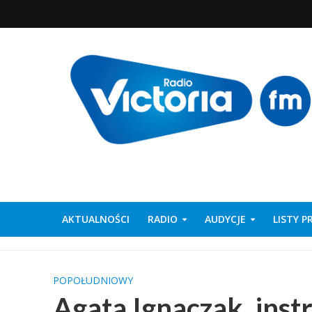
AKTUALNOŚCI
RADIO
AUDYCJE
LISTY 
POPOŁUDNIOWY
Agata Ignaczak, inst