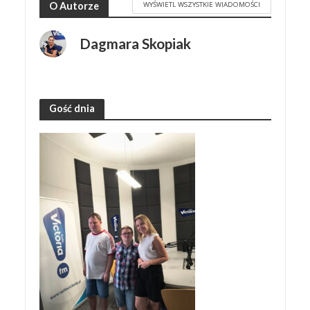
WYŚWIETL WSZYSTKIE WIADOMOŚCI
O Autorze
Dagmara Skopiak
Gość dnia