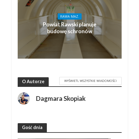
RAWA MAZ.
Powiat Rawski planuje
budowę schronów
WYŚWIETL WSZYSTKIE WIADOMOŚCI
O Autorze
Dagmara Skopiak
Gość dnia