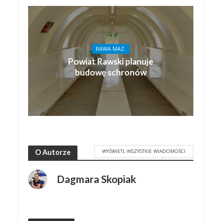
RAWA MAZ.
Powiat Rawski planuje
budowę schronów
WYŚWIETL WSZYSTKIE WIADOMOŚCI
O Autorze
Dagmara Skopiak