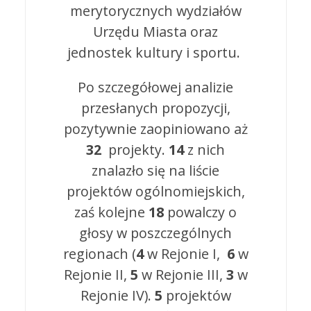
merytorycznych wydziałów
Urzędu Miasta oraz
jednostek kultury i sportu.
Po szczegółowej analizie
przesłanych propozycji,
pozytywnie zaopiniowano aż
32
projekty.
14
z nich
znalazło się na liście
projektów ogólnomiejskich,
zaś kolejne
18
powalczy o
głosy w poszczególnych
regionach (
4
w Rejonie I,
6
w
Rejonie II,
5
w Rejonie III,
3
w
Rejonie IV).
5
projektów