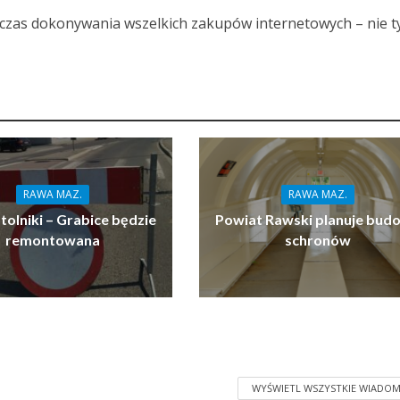
dczas dokonywania wszelkich zakupów internetowych – nie t
RAWA MAZ.
RAWA MAZ.
tolniki – Grabice będzie
Powiat Rawski planuje bud
remontowana
schronów
WYŚWIETL WSZYSTKIE WIADOM