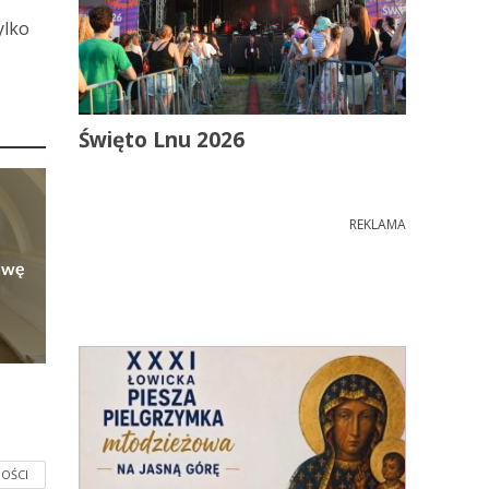
ylko
Święto Lnu 2026
REKLAMA
owę
OŚCI