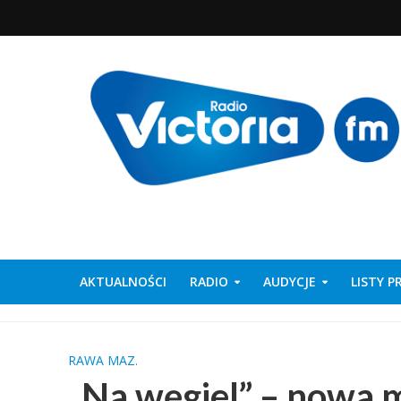
AKTUALNOŚCI
RADIO
AUDYCJE
LISTY 
RAWA MAZ.
„Na węgiel” – nowa 