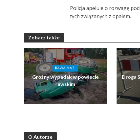
Policja apeluje o rozwagę po
tych związanych z opałem.
Zobacz także
RAWA MAZ.
Groźny wypadek w powiecie
Droga S
rawskim
O Autorze