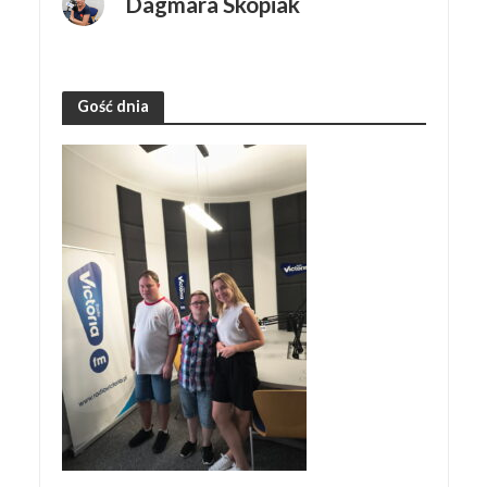
Dagmara Skopiak
Gość dnia