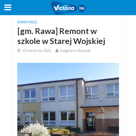
RAWA MAZ.
[gm. Rawa] Remont w
szkole w Starej Wojskiej
29 sierpnia 2022
Dagmara Skopiak