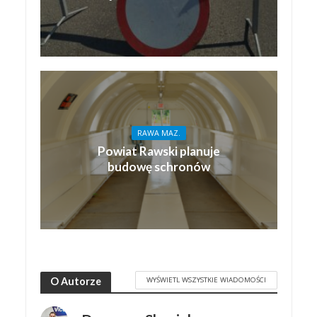
RAWA MAZ.
Powiat Rawski planuje
budowę schronów
WYŚWIETL WSZYSTKIE WIADOMOŚCI
O Autorze