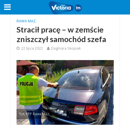
RAWA MAZ.
Stracił pracę – w zemście
zniszczył samochód szefa
22 lipca 2022
Dagmara Skopiak
fot. KPP Rawa Maz.