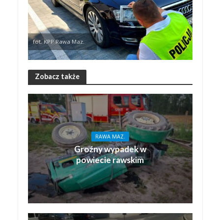
fot. KPP Rawa Maz.
Zobacz także
RAWA MAZ.
Groźny wypadek w
powiecie rawskim