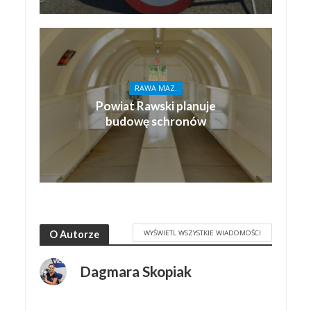
RAWA MAZ.
Powiat Rawski planuje
budowę schronów
WYŚWIETL WSZYSTKIE WIADOMOŚCI
O Autorze
Dagmara Skopiak