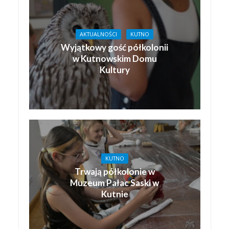
AKTUALNOŚCI
KUTNO
Wyjątkowy gość półkolonii
w Kutnowskim Domu
Kultury
KUTNO
Trwają półkolonie w
Muzeum Pałac Saski w
Kutnie