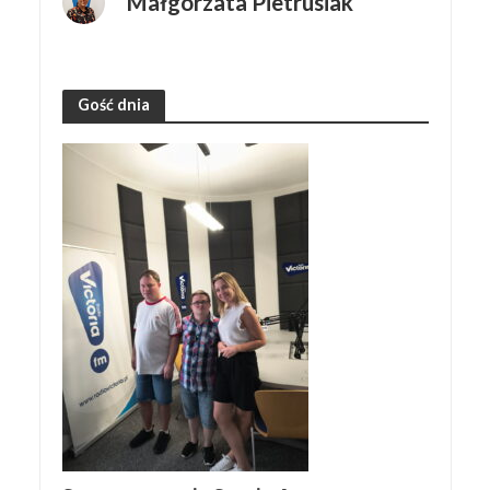
Małgorzata Pietrusiak
Gość dnia