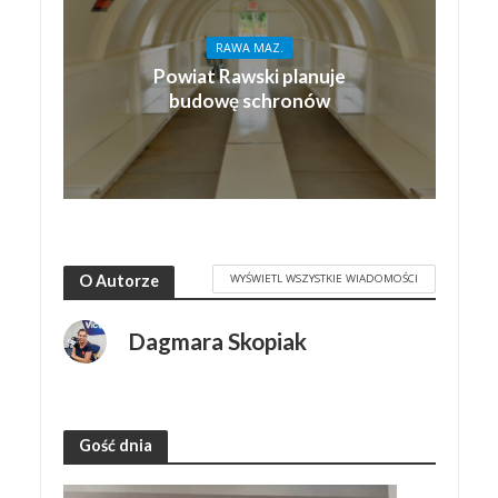
RAWA MAZ.
Powiat Rawski planuje
budowę schronów
WYŚWIETL WSZYSTKIE WIADOMOŚCI
O Autorze
Dagmara Skopiak
Gość dnia