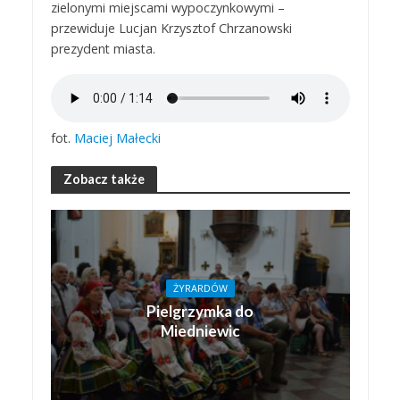
zielonymi miejscami wypoczynkowymi –
przewiduje Lucjan Krzysztof Chrzanowski
prezydent miasta.
fot.
Maciej Małecki
Zobacz także
ŻYRARDÓW
Pielgrzymka do
Miedniewic