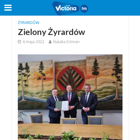
ŻYRARDÓW
Zielony Żyrardów
6 maja 2022
Natalia Ertman