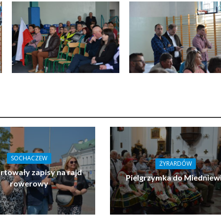
SOCHACZEW
ŻYRARDÓW
towały zapisy na rajd
Pielgrzymka do Miedniew
rowerowy