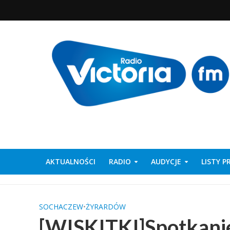
AKTUALNOŚCI
RADIO
AUDYCJE
LISTY 
SOCHACZEW
•
ŻYRARDÓW
[WISKITKI]Spotkanie