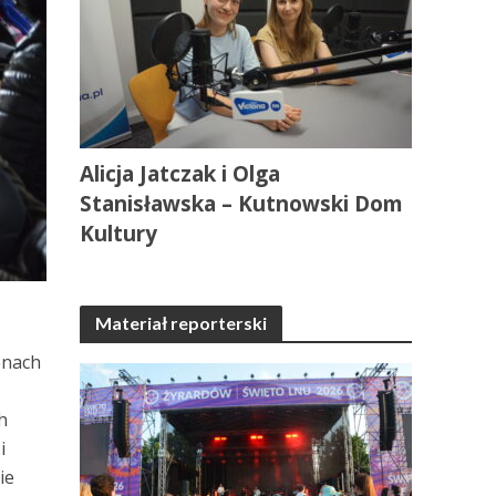
Alicja Jatczak i Olga
Stanisławska – Kutnowski Dom
Kultury
Materiał reporterski
enach
h
i
ie