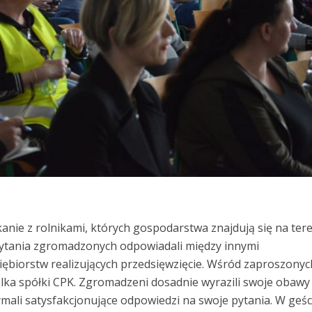
anie z rolnikami, których gospodarstwa znajdują się na ter
pytania zgromadzonych odpowiadali między innymi
siębiorstw realizujących przedsięwzięcie. Wśród zaproszonyc
elka spółki CPK. Zgromadzeni dosadnie wyrazili swoje obawy 
ymali satysfakcjonujące odpowiedzi na swoje pytania. W geśc