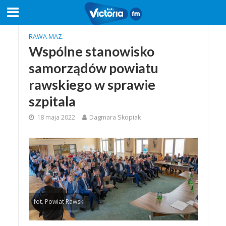
RAWA MAZ.
Wspólne stanowisko
samorządów powiatu
rawskiego w sprawie
szpitala
18 maja 2022
Dagmara Skopiak
fot. Powiat Rawski