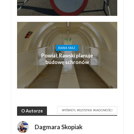
RAWA MAZ.
Powiat Rawski planuje
budowę schronów
WYŚWIETL WSZYSTKIE WIADOMOŚCI
O Autorze
Dagmara Skopiak