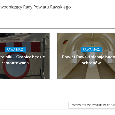
ewodniczący Rady Powiatu Rawskiego.
RAWA MAZ.
RAWA MAZ.
tolniki – Grabice będzie
Powiat Rawski planuje bud
remontowana
schronów
WYŚWIETL WSZYSTKIE WIADOM