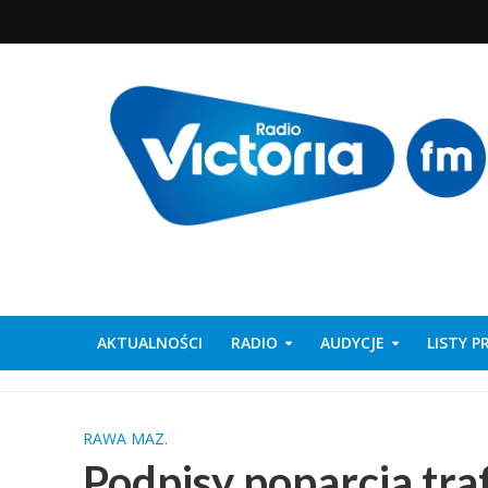
AKTUALNOŚCI
RADIO
AUDYCJE
LISTY 
RAWA MAZ.
Podpisy poparcia tra