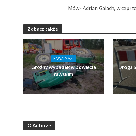
Mówił Adrian Galach, wiceprz
Zobacz także
RAWA MAZ.
Groźny wypadek w powiecie
Droga S
rawskim
O Autorze