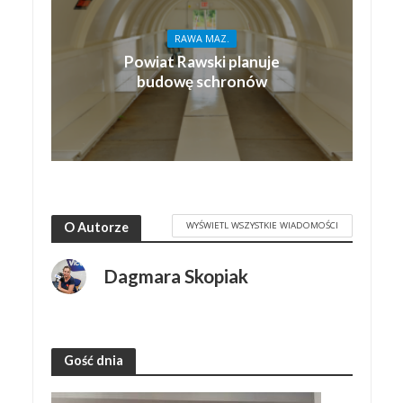
RAWA MAZ.
Powiat Rawski planuje
budowę schronów
WYŚWIETL WSZYSTKIE WIADOMOŚCI
O Autorze
Dagmara Skopiak
Gość dnia