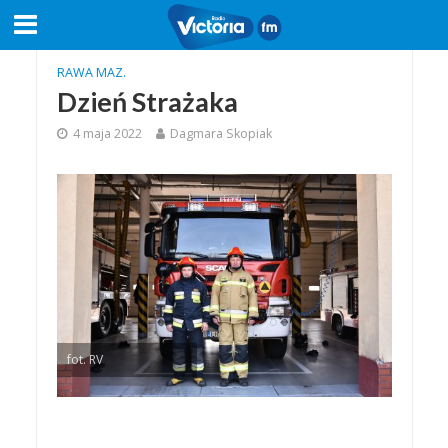
RAWA MAZ.
Dzień Strażaka
4 maja 2022
Dagmara Skopiak
fot. RV