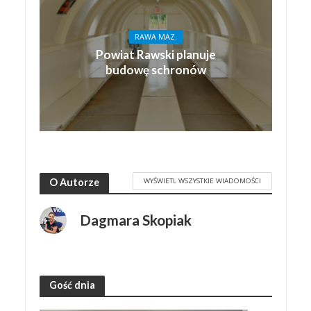
RAWA MAZ.
Powiat Rawski planuje
budowę schronów
WYŚWIETL WSZYSTKIE WIADOMOŚCI
O Autorze
Dagmara Skopiak
Gość dnia