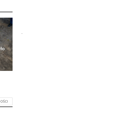
.
ło
OŚCI