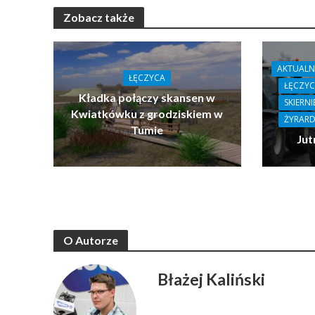
Zobacz także
AKTUALN
ŁĘCZYCA
ŁĘCZY
Kładka połączy skansen w
SKIERN
Kwiatkówku z grodziskiem w
ŻYRAR
Tumie
Jut
O Autorze
Błażej Kaliński