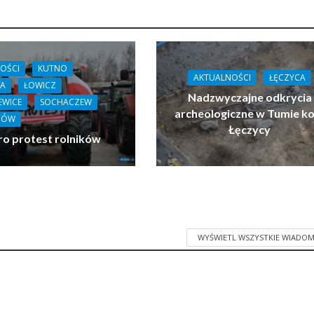
OŚCI
KUTNO
AKTUALNOŚCI
ŁĘCZYCA
CA
ŁOWICZ
Nadzwyczajne odkrycia
IEWICE
SOCHACZEW
archeologiczne w Tumie ko
DÓW
Łęczycy
ro protest rolników
WYŚWIETL WSZYSTKIE WIADOM