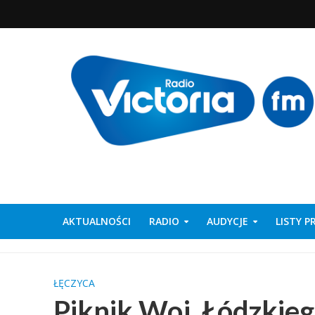
AKTUALNOŚCI
RADIO
AUDYCJE
LISTY 
ŁĘCZYCA
Piknik Woj. Łódzkieg