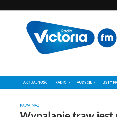
AKTUALNOŚCI
RADIO
AUDYCJE
LISTY 
RAWA MAZ.
Wypalanie traw jest 