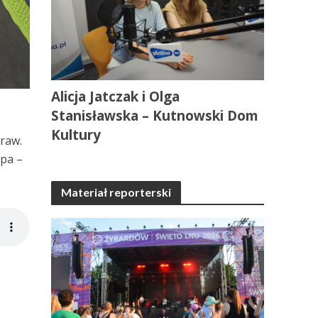
Alicja Jatczak i Olga
Stanisławska – Kutnowski Dom
Kultury
traw.
upa –
Materiał reporterski