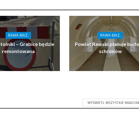
RAWA MAZ.
RAWA MAZ.
tolniki – Grabice będzie
Powiat Rawski planuje bud
remontowana
schronów
WYŚWIETL WSZYSTKIE WIADOM