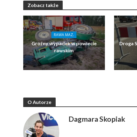
Zobacz także
RAWA MAZ.
Groźny wypadek w powiecie
Droga S
rawskim
O Autorze
Dagmara Skopiak