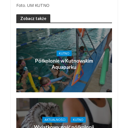
Foto. UM KUTNO
Zobacz także
KUTNO
Półkolonie w Kutnowskim
Aquaparku
AKTUALNOŚCI
KUTNO
Wyjątkowy gość półkolonii