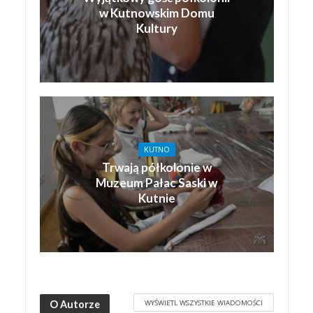
w Kutnowskim Domu
Kultury
KUTNO
Trwają półkolonie w
Muzeum Pałac Saski w
Kutnie
WYŚWIETL WSZYSTKIE WIADOMOŚCI
O Autorze