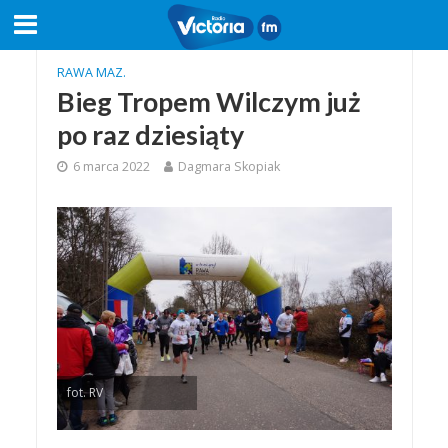
RAWA MAZ.
Bieg Tropem Wilczym już
po raz dziesiąty
6 marca 2022
Dagmara Skopiak
fot. RV