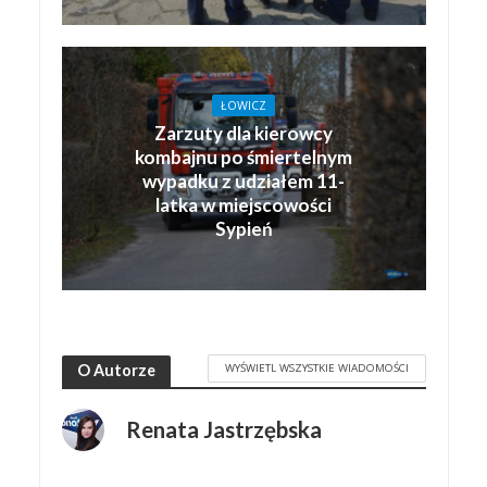
ŁOWICZ
Zarzuty dla kierowcy
kombajnu po śmiertelnym
wypadku z udziałem 11-
latka w miejscowości
Sypień
WYŚWIETL WSZYSTKIE WIADOMOŚCI
O Autorze
Renata Jastrzębska