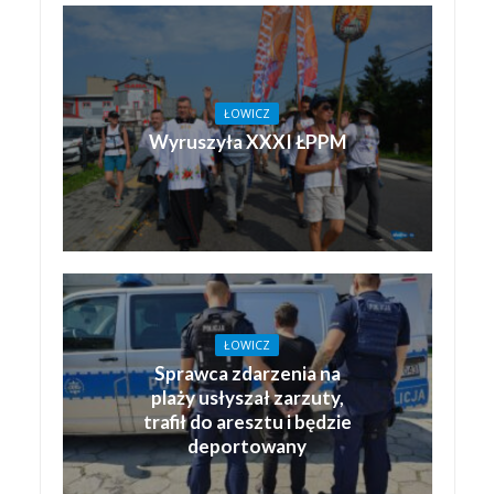
ŁOWICZ
Wyruszyła XXXI ŁPPM
ŁOWICZ
Sprawca zdarzenia na
plaży usłyszał zarzuty,
trafił do aresztu i będzie
deportowany