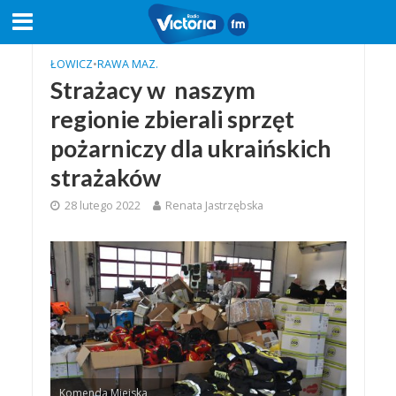
ŁOWICZ
•
RAWA MAZ.
Strażacy w naszym
regionie zbierali sprzęt
pożarniczy dla ukraińskich
strażaków
28 lutego 2022
Renata Jastrzębska
Komenda Miejska