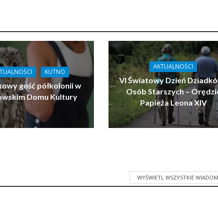
AKTUALNOŚCI
TUALNOŚCI
KUTNO
VI Światowy Dzień Dziadkó
owy gość półkolonii w
Osób Starszych – Orędzi
owskim Domu Kultury
Papieża Leona XIV
WYŚWIETL WSZYSTKIE WIADOM