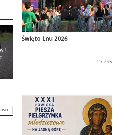
Święto Lnu 2026
w i
e
REKLAMA
OŚCI