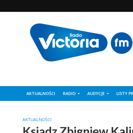
AKTUALNOŚCI
RADIO
AUDYCJE
LISTY 
AKTUALNOŚCI
Ksiądz Zbigniew Kali