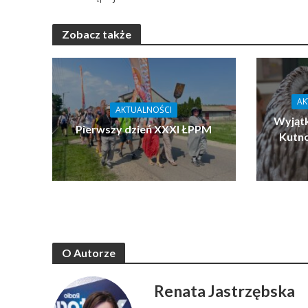
Zobacz także
AK
AKTUALNOŚCI
Wyjątk
Pierwszy dzień XXXI ŁPPM
Kutn
O Autorze
Renata Jastrzębska