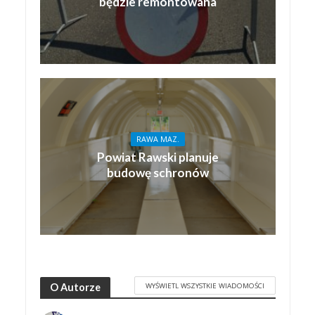
będzie remontowana
RAWA MAZ.
Powiat Rawski planuje
budowę schronów
WYŚWIETL WSZYSTKIE WIADOMOŚCI
O Autorze