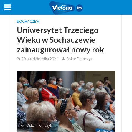
SOCHACZEW
Uniwersytet Trzeciego
Wieku w Sochaczewie
zainaugurował nowy rok
20 października 2021
Oskar Tomczyk
fot. Oskar Tomczyk