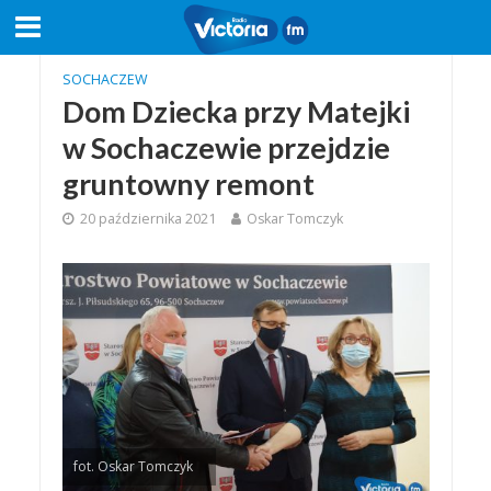
SOCHACZEW
Dom Dziecka przy Matejki
w Sochaczewie przejdzie
gruntowny remont
20 października 2021
Oskar Tomczyk
fot. Oskar Tomczyk