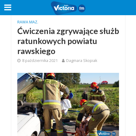
RAWA MAZ.
Ćwiczenia zgrywające służb
ratunkowych powiatu
rawskiego
8 października 2021
Dagmara Skopiak