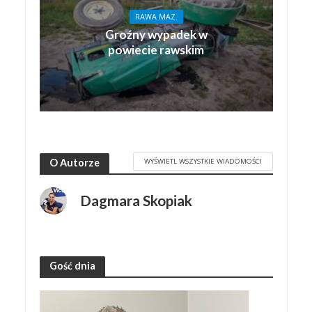
RAWA MAZ.
Groźny wypadek w
powiecie rawskim
WYŚWIETL WSZYSTKIE WIADOMOŚCI
O Autorze
Dagmara Skopiak
Gość dnia