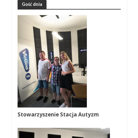
Gość dnia
Stowarzyszenie Stacja Autyzm