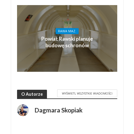
RAWA MAZ.
Powiat Rawski planuje
budowę schronów
WYŚWIETL WSZYSTKIE WIADOMOŚCI
O Autorze
Dagmara Skopiak