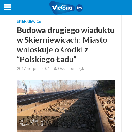
SKIERNIEWICE
Budowa drugiego wiaduktu
w Skierniewicach: Miasto
wnioskuje o środki z
“Polskiego Ładu”
17 sierpnia 2021
Oskar Tomczyk
fot. poglądowe /
Błażej Kaliński