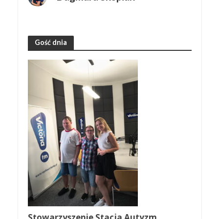
Gość dnia
Stowarzyszenie Stacja Autyzm