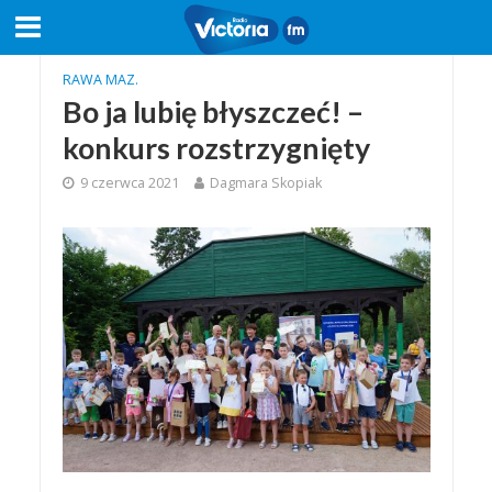
RAWA MAZ.
Bo ja lubię błyszczeć! –
konkurs rozstrzygnięty
9 czerwca 2021
Dagmara Skopiak