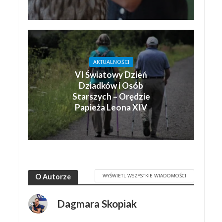
AKTUALNOŚCI
VI Światowy Dzień
Dziadków i Osób
Starszych – Orędzie
Papieża Leona XIV
WYŚWIETL WSZYSTKIE WIADOMOŚCI
O Autorze
Dagmara Skopiak