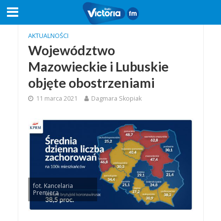
AKTUALNOŚCI
Województwo
Mazowieckie i Lubuskie
objęte obostrzeniami
11 marca 2021
Dagmara Skopiak
fot. Kancelaria
Premiera