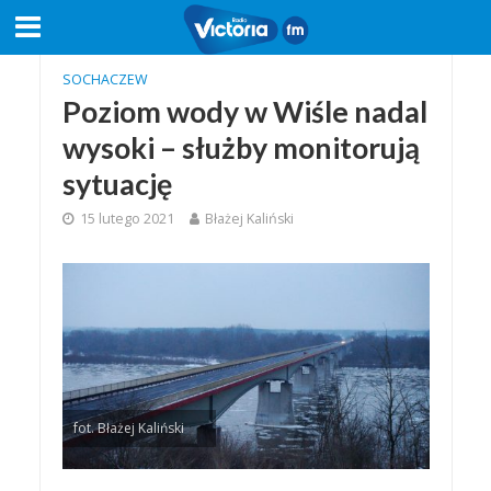
SOCHACZEW
Poziom wody w Wiśle nadal
wysoki – służby monitorują
sytuację
15 lutego 2021
Błażej Kaliński
fot. Błażej Kaliński