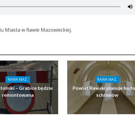
du Miasta w Rawie Mazowieckiej.
RAWA MAZ.
RAWA MAZ.
tolniki – Grabice będzie
Powiat Rawski planuje bud
remontowana
schronów