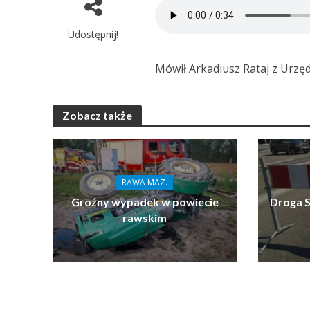
Udostępnij!
Mówił Arkadiusz Rataj z Urzę
Zobacz także
RAWA MAZ.
Groźny wypadek w powiecie
Droga S
rawskim