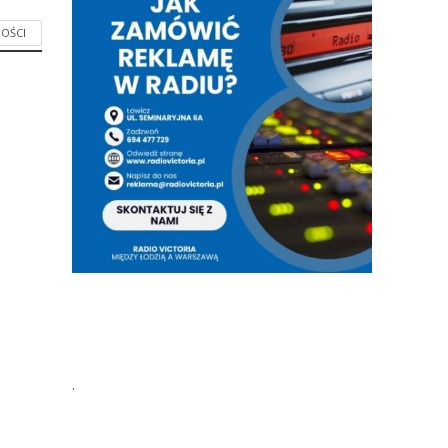
OŚCI
.