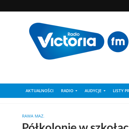
AKTUALNOŚCI
RADIO
AUDYCJE
LISTY 
RAWA MAZ.
Półkolonie w szkoła