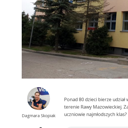
Ponad 80 dzieci bierze udzia
terenie Rawy Mazowieckiej. Zaj
uczniowie najmłodszych klas?
Dagmara Skopiak