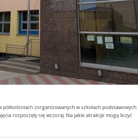
ł w półkoloniach zorganizowanych w szkołach podstawowych
ęcia rozpoczęły się wczoraj. Na jakie atrakcje mogą liczyć