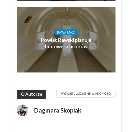
RAWA MAZ.
Powiat Rawski planuje
budowę schronów
WYŚWIETL WSZYSTKIE WIADOMOŚCI
O Autorze
Dagmara Skopiak