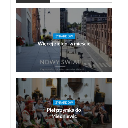
ŻYRARDÓW
Więcej zieleni w mieście
ŻYRARDÓW
Pielgrzymka do
Miedniewic