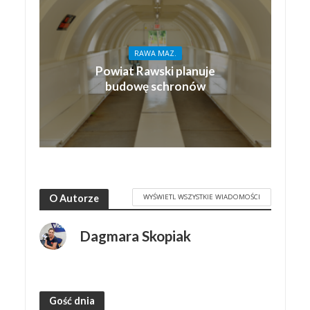
RAWA MAZ.
Powiat Rawski planuje
budowę schronów
WYŚWIETL WSZYSTKIE WIADOMOŚCI
O Autorze
Dagmara Skopiak
Gość dnia