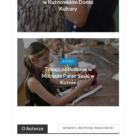
w Kutnowskim Domu
Kultury
KUTNO
Trwają półkolonie w
Muzeum Pałac Saski w
Kutnie
WYŚWIETL WSZYSTKIE WIADOMOŚCI
O Autorze