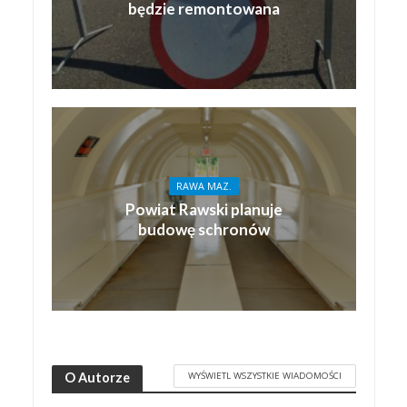
będzie remontowana
RAWA MAZ.
Powiat Rawski planuje
budowę schronów
WYŚWIETL WSZYSTKIE WIADOMOŚCI
O Autorze