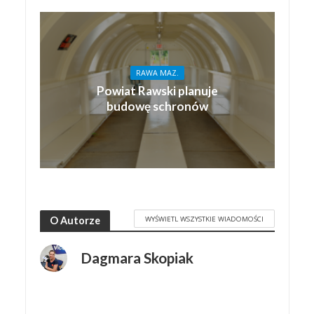
RAWA MAZ.
Powiat Rawski planuje
budowę schronów
WYŚWIETL WSZYSTKIE WIADOMOŚCI
O Autorze
Dagmara Skopiak