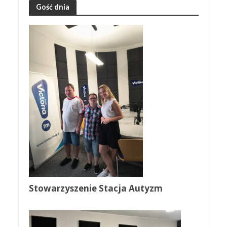
Gość dnia
Stowarzyszenie Stacja Autyzm