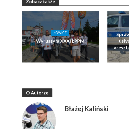
Zobacz także
ŁOWICZ
Spraw
Wyruszyła XXXI ŁPPM
usłys
areszt
O Autorze
Błażej Kaliński