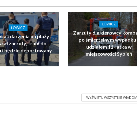
ŁOWICZ
ŁOWICZ
Zarzuty dla kierowcy komb
ca zdarzenia na plaży
po śmiertelnym wypadku 
zał zarzuty, trafił do
udziałem 11-latka w
u i będzie deportowany
miejscowości Sypień
WYŚWIETL WSZYSTKIE WIADOM