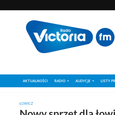
AKTUALNOŚCI
RADIO
AUDYCJE
LISTY 
ŁOWICZ
Nowy sprzęt dla łowi