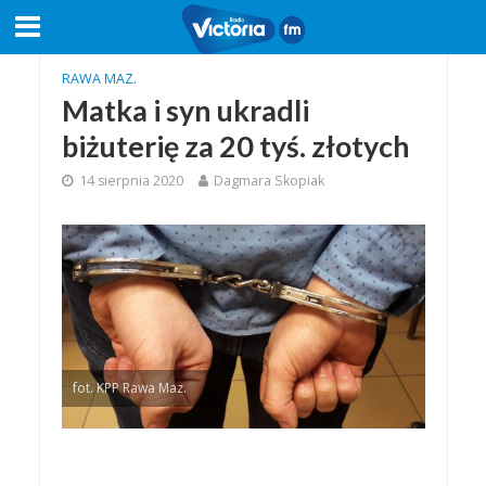
RAWA MAZ.
Matka i syn ukradli
biżuterię za 20 tyś. złotych
14 sierpnia 2020
Dagmara Skopiak
fot. KPP Rawa Maz.