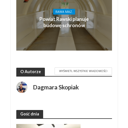
RAWA MAZ.
Powiat Rawski planuje
budowę schronów
WYŚWIETL WSZYSTKIE WIADOMOŚCI
O Autorze
Dagmara Skopiak
Gość dnia