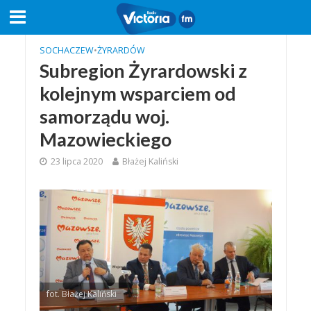
SOCHACZEW
•
ŻYRARDÓW
Subregion Żyrardowski z
kolejnym wsparciem od
samorządu woj.
Mazowieckiego
23 lipca 2020
Błażej Kaliński
fot. Błażej Kaliński