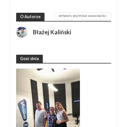
WYŚWIETL WSZYSTKIE WIADOMOŚCI
O Autorze
Błażej Kaliński
Gość dnia