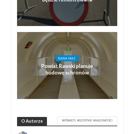
RAWA MAZ.
Powiat Rawski planuje
budowę schronów
WYŚWIETL WSZYSTKIE WIADOMOŚCI
O Autorze