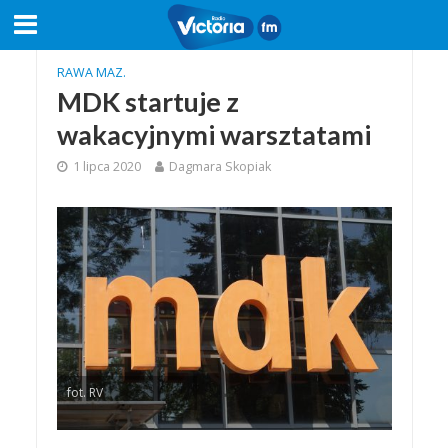
RAWA MAZ.
MDK startuje z
wakacyjnymi warsztatami
1 lipca 2020
Dagmara Skopiak
fot. RV