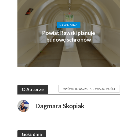
RAWA MAZ.
Powiat Rawski planuje
budowę schronów
WYŚWIETL WSZYSTKIE WIADOMOŚCI
O Autorze
Dagmara Skopiak
Gość dnia