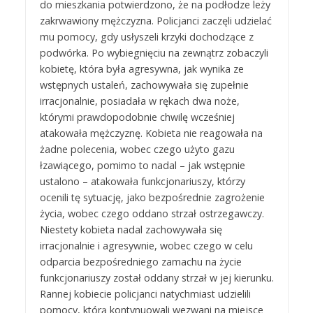
do mieszkania potwierdzono, że na podłodze leży
zakrwawiony mężczyzna. Policjanci zaczęli udzielać
mu pomocy, gdy usłyszeli krzyki dochodzące z
podwórka. Po wybiegnięciu na zewnątrz zobaczyli
kobietę, która była agresywna, jak wynika ze
wstępnych ustaleń, zachowywała się zupełnie
irracjonalnie, posiadała w rękach dwa noże,
którymi prawdopodobnie chwilę wcześniej
atakowała mężczyznę. Kobieta nie reagowała na
żadne polecenia, wobec czego użyto gazu
łzawiącego, pomimo to nadal – jak wstępnie
ustalono – atakowała funkcjonariuszy, którzy
ocenili tę sytuację, jako bezpośrednie zagrożenie
życia, wobec czego oddano strzał ostrzegawczy.
Niestety kobieta nadal zachowywała się
irracjonalnie i agresywnie, wobec czego w celu
odparcia bezpośredniego zamachu na życie
funkcjonariuszy został oddany strzał w jej kierunku.
Rannej kobiecie policjanci natychmiast udzielili
pomocy, którą kontynuowali wezwani na miejsce