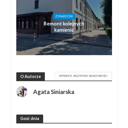
ŻYRARDÓW
Remont kolejnych
kamienic
WYŚWIETL WSZYSTKIE WIADOMOŚCI
O Autorze
Agata Siniarska
Gość dnia