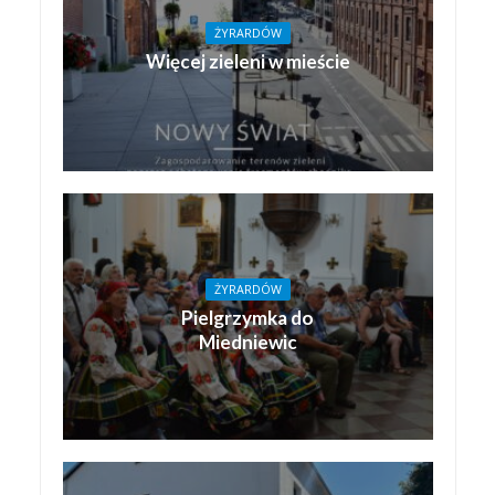
ŻYRARDÓW
Więcej zieleni w mieście
ŻYRARDÓW
Pielgrzymka do
Miedniewic