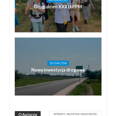
AKTUALNOŚCI
Drugi dzień XXXI ŁPPM
SOCHACZEW
Nowa inwestycja drogowa
WYŚWIETL WSZYSTKIE WIADOMOŚCI
O Autorze