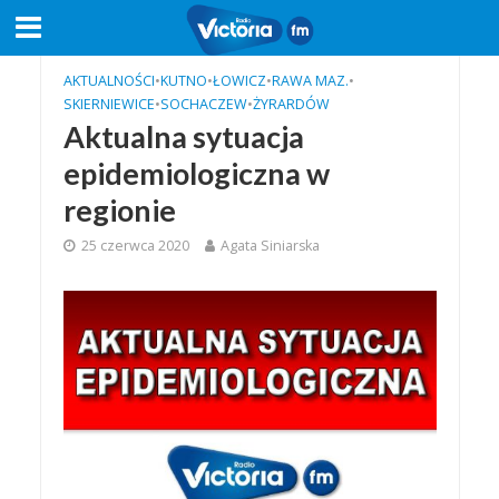
AKTUALNOŚCI
•
KUTNO
•
ŁOWICZ
•
RAWA MAZ.
•
SKIERNIEWICE
•
SOCHACZEW
•
ŻYRARDÓW
Aktualna sytuacja
epidemiologiczna w
regionie
25 czerwca 2020
Agata Siniarska