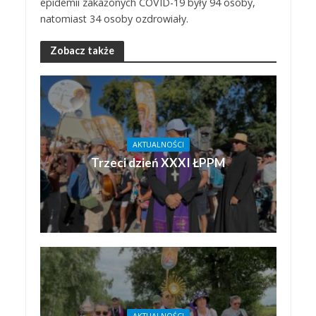
epidemii zakażonych COVID-19 były 94 osoby,
natomiast 34 osoby ozdrowiały.
Zobacz także
AKTUALNOŚCI
Trzeci dzień XXXI ŁPPM